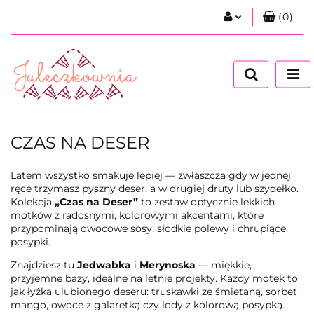
(
0
)
Zaloguj się
Zarejestruj się
Dodaj zgłoszenie
Zgody cookies
CZAS NA DESER
Latem wszystko smakuje lepiej — zwłaszcza gdy w jednej
ręce trzymasz pyszny deser, a w drugiej druty lub szydełko.
Kolekcja
„Czas na Deser”
to zestaw optycznie lekkich
motków z radosnymi, kolorowymi akcentami, które
przypominają owocowe sosy, słodkie polewy i chrupiące
posypki.
Znajdziesz tu
Jedwabka
i
Merynoska
— miękkie,
przyjemne bazy, idealne na letnie projekty. Każdy motek to
jak łyżka ulubionego deseru: truskawki ze śmietaną, sorbet
mango, owoce z galaretką czy lody z kolorową posypką.