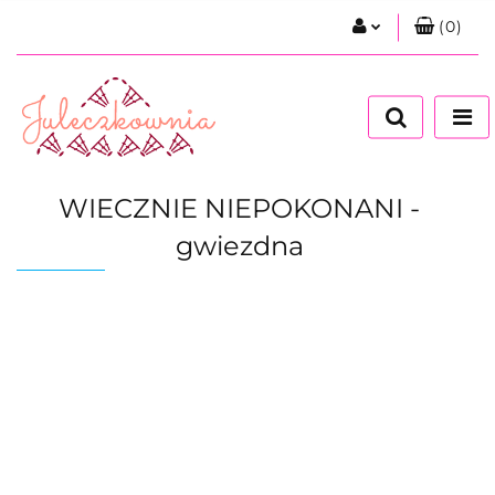
(
0
)
Zaloguj się
Zarejestruj się
Dodaj zgłoszenie
Zgody cookies
WIECZNIE NIEPOKONANI -
gwiezdna