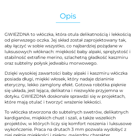
Opis
GWIEZDNA to włóczka, która otula delikatnością i lekkością
od pierwszego oczka. Jej skład został zaprojektowany tak,
aby łączyć w sobie wszystko, co najbardziej pożądane w
luksusowych włóknach: miękkość baby alpaki, sprężystość i
stabilność extrafine merino, szlachetną gładkość kaszmiru
oraz subtelny połysk jedwabiu morwowego.
Dzięki wysokiej zawartości baby alpaki i kaszmiru włóczka
posiada długi, miękki włosek, który nadaje dzianinie
eteryczny, lekko zamglony efekt. Gotowa robótka pięknie
się układa, jest lejąca, delikatna i niezwykle przyjemna w
dotyku. GWIEZDNA doskonale sprawdzi się w projektach,
które mają otulać i tworzyć wrażenie lekkości.
To włóczka stworzona do subtelnych swetrów, delikatnych
kardiganów, miękkich chust i szali, a także wszelkich
projektów, w których liczy się komfort noszenia i luksusowe
wykończenie. Praca na drutach 3 mm pozwala wydobyć z
niej pełnię miękkości i piękny, gwiezdny charakter