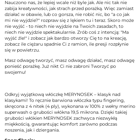
Nauczono nas, że lepiej wcale niż byle jak. Ale nic tak nie
zabija kreatywności, jak strach przed porażką. Więc zamiast
działać w obawie, lub co gorsza, nie robić nic, bo "a co jak
mi nie wyjdzie?" rozpraw się z lękiem tu i teraz. Skoro może
nie wyjść - to niech nie wyjdzie na Twoich zasadach, to
niech nie wyjdzie spektakularnie. Zrób coś z intencją: "Ma
wyjść źle!" i zobacz jak bardzo otworzy Cię to na kreację,
zobacz ile ciężaru spadnie Ci z ramion, ile presji rozpłynie
się w powietrzu.
Masz odwagę tworzyć, masz odwagę działać, masz odwagę
ponieść porażkę. Już nikt Ci nie zabroni Tworzyć po
swojemu!
Odkryj wyjątkową włóczkę MERYNOSEK – klasyk nad
klasykami! To ręcznie barwiona włóczka typu fingering,
skręcona z 4 nitek (4 ply), wykonana w 100% z wełny merino
superwash o grubości włókna 19,5 mikrona. Dzięki takiej
grubości włókien MERYNOSEK zachwyca niezwykłą
miękkością, gwarantując komfort zarówno podczas
noszenia, jak i dziergania.