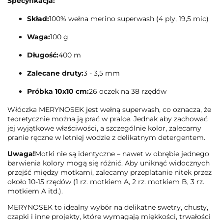
Specyfikacja:
Skład:
100% wełna merino superwash (4 ply, 19,5 mic)
Waga:
100 g
Długość:
400 m
Zalecane druty:
3 - 3,5 mm
Próbka 10x10 cm:
26 oczek na 38 rzędów
Włóczka MERYNOSEK jest wełną superwash, co oznacza, że
teoretycznie można ją prać w pralce. Jednak aby zachować
jej wyjątkowe właściwości, a szczególnie kolor, zalecamy
pranie ręczne w letniej wodzie z delikatnym detergentem.
Uwaga!
Motki nie są identyczne – nawet w obrębie jednego
barwienia kolory mogą się różnić. Aby uniknąć widocznych
przejść między motkami, zalecamy przeplatanie nitek przez
około 10-15 rzędów (1 rz. motkiem A, 2 rz. motkiem B, 3 rz.
motkiem A itd.).
MERYNOSEK to idealny wybór na delikatne swetry, chusty,
czapki i inne projekty, które wymagają miękkości, trwałości