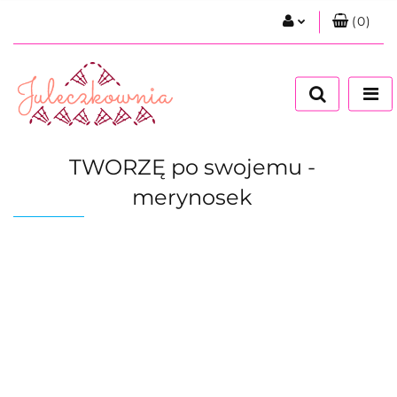
(
0
)
Zaloguj się
Zarejestruj się
Dodaj zgłoszenie
Zgody cookies
TWORZĘ po swojemu -
merynosek