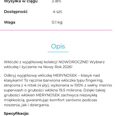
Wysyłka w ciągu
3 dni
Dostępność
4
szt.
Waga
0.1 kg
Opis
Włóczki z wyjątkowej kolekcji NOWOROCZNE! Wybierz
włóczkę i życzenie na Nowy Rok 2026!
Odkryj wyjątkową włóczkę MERYNOSEK – klasyk nad
klasykami! To ręcznie barwiona włóczka typu fingering,
skręcona z 4 nitek (4 ply), wykonana w 100% z wełny merino
superwash o grubości włókna 19,5 mikrona. Dzięki takiej
grubości włókien MERYNOSEK zachwyca niezwykłą
miękkością, gwarantując komfort zarówno podczas
noszenia, jak i dziergania.
Specyfikacja: