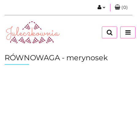
(
0
)
Zaloguj się
Zarejestruj się
Dodaj zgłoszenie
Zgody cookies
RÓWNOWAGA - merynosek