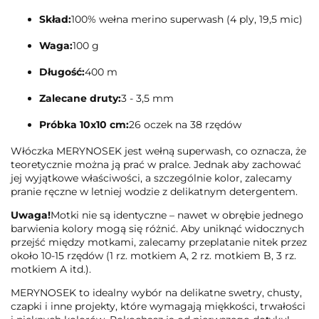
Skład:
100% wełna merino superwash (4 ply, 19,5 mic)
Waga:
100 g
Długość:
400 m
Zalecane druty:
3 - 3,5 mm
Próbka 10x10 cm:
26 oczek na 38 rzędów
Włóczka MERYNOSEK jest wełną superwash, co oznacza, że
teoretycznie można ją prać w pralce. Jednak aby zachować
jej wyjątkowe właściwości, a szczególnie kolor, zalecamy
pranie ręczne w letniej wodzie z delikatnym detergentem.
Uwaga!
Motki nie są identyczne – nawet w obrębie jednego
barwienia kolory mogą się różnić. Aby uniknąć widocznych
przejść między motkami, zalecamy przeplatanie nitek przez
około 10-15 rzędów (1 rz. motkiem A, 2 rz. motkiem B, 3 rz.
motkiem A itd.).
MERYNOSEK to idealny wybór na delikatne swetry, chusty,
czapki i inne projekty, które wymagają miękkości, trwałości