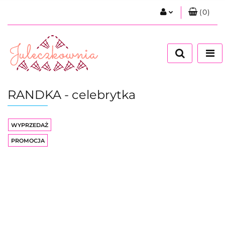
(
0
)
Zaloguj się
Zarejestruj się
Dodaj zgłoszenie
Zgody cookies
RANDKA - celebrytka
WYPRZEDAŻ
PROMOCJA