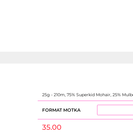
KOLEKCJE
SKARPETKOWA
KONTAKT
WŁÓCZKI
KOLEKCJE
SKARPETKOWA
25g - 210m, 75% Superkid Mohair, 25% Mulbe
FORMAT MOTKA
35.00