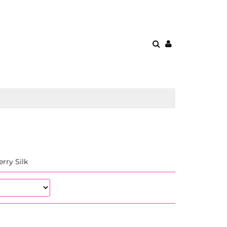
O MNIE
KONTAKT
O MNIE
rry Silk