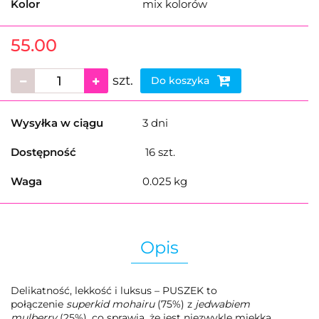
Kolor
mix kolorów
55.00
szt.
Do koszyka
Wysyłka w ciągu
3 dni
Dostępność
16
szt.
Waga
0.025 kg
Opis
Delikatność, lekkość i luksus – PUSZEK to
połączenie
superkid mohairu
(75%) z
jedwabiem
mulberry
(25%), co sprawia, że jest niezwykle miękka,