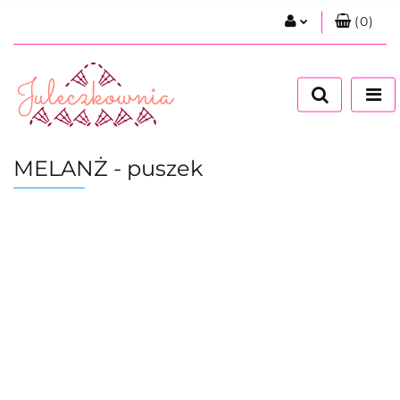
(
0
)
Zaloguj się
Zarejestruj się
Dodaj zgłoszenie
Zgody cookies
MELANŻ - puszek