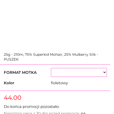
25g - 210m, 75% Superkid Mohair, 25% Mulberry Silk -
PUSZEK
FORMAT MOTKA
Kolor
fioletowy
44.00
Do końca promocji pozostało:
Najniższa cena z 30 dni przed promocją:
44