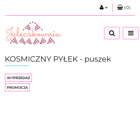
(
0
)
Zaloguj się
Zarejestruj się
Dodaj zgłoszenie
Zgody cookies
KOSMICZNY PYŁEK - puszek
WYPRZEDAŻ
PROMOCJA