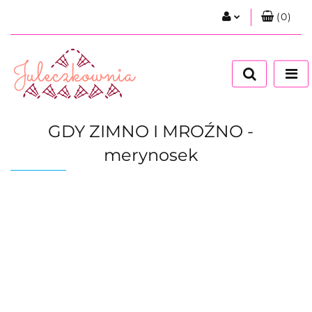
(
0
)
Zaloguj się
Zarejestruj się
Dodaj zgłoszenie
Zgody cookies
GDY ZIMNO I MROŹNO -
merynosek