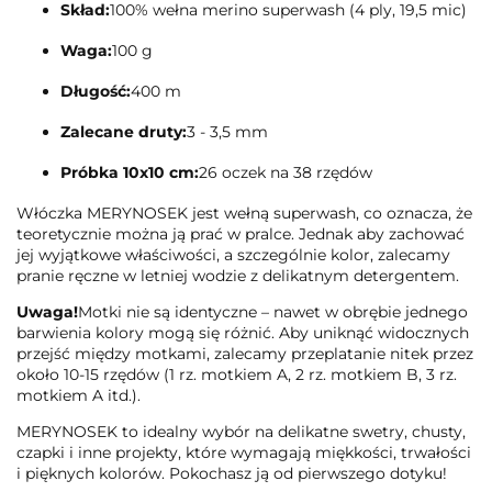
Skład:
100% wełna merino superwash (4 ply, 19,5 mic)
Waga:
100 g
Długość:
400 m
Zalecane druty:
3 - 3,5 mm
Próbka 10x10 cm:
26 oczek na 38 rzędów
Włóczka MERYNOSEK jest wełną superwash, co oznacza, że
teoretycznie można ją prać w pralce. Jednak aby zachować
jej wyjątkowe właściwości, a szczególnie kolor, zalecamy
pranie ręczne w letniej wodzie z delikatnym detergentem.
Uwaga!
Motki nie są identyczne – nawet w obrębie jednego
barwienia kolory mogą się różnić. Aby uniknąć widocznych
przejść między motkami, zalecamy przeplatanie nitek przez
około 10-15 rzędów (1 rz. motkiem A, 2 rz. motkiem B, 3 rz.
motkiem A itd.).
MERYNOSEK to idealny wybór na delikatne swetry, chusty,
czapki i inne projekty, które wymagają miękkości, trwałości
i pięknych kolorów. Pokochasz ją od pierwszego dotyku!