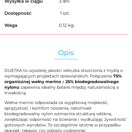
Wysyłka w ciągu
3 dni
Dostępność
1
szt.
Waga
0.12 kg
Opis
DUETKA to wysokiej jakości włóczka stworzona z myślą o
wymagających projektach dziewiarskich. Połączenie
75%
organicznej wełny merino
z
25% biodegradowalnego
nylonu
zapewnia idealny balans między naturalnością a
trwałością.
Wełna merino odpowiada za wyjątkową miękkość,
sprężystość i komfort noszenia, natomiast
biodegradowalny nylon wzmacnia strukturę włókna,
zwiększając odporność na ścieranie i wydłużając żywotność
gotowych wyrobów. To szczególnie istotne w przypadku
skarpet, rękawic czy odzieży codziennej.