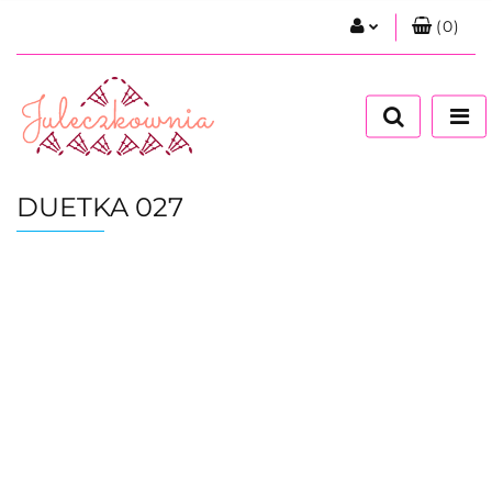
(
0
)
Zaloguj się
Zarejestruj się
Dodaj zgłoszenie
Zgody cookies
DUETKA 027