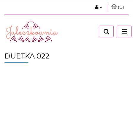
(
0
)
Zaloguj się
Zarejestruj się
Dodaj zgłoszenie
Zgody cookies
DUETKA 022