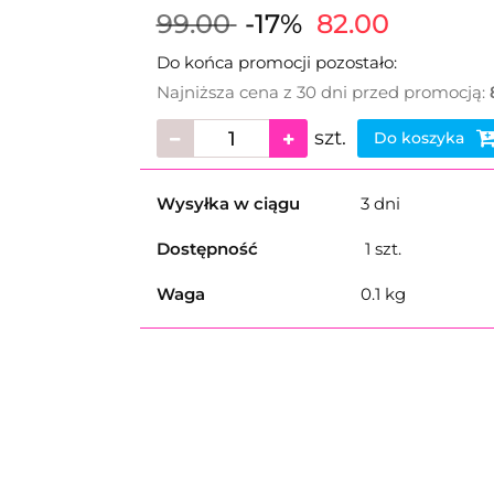
99.00
-17%
82.00
Do końca promocji pozostało:
Najniższa cena z 30 dni przed promocją:
szt.
Do koszyka
Wysyłka w ciągu
3 dni
Dostępność
1
szt.
Waga
0.1 kg