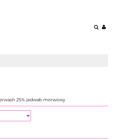
O MNIE
KONTAKT
O MNIE
perwash 25% jedwab morwowy