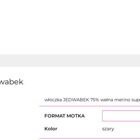
KOLEKCJE
SKARPETKOWA
KONTAKT
WŁÓCZKI
KOLEKCJE
SKARPETKOWA
wabek
włóczka JEDWABEK 75% wełna merino su
FORMAT MOTKA
Kolor
szary