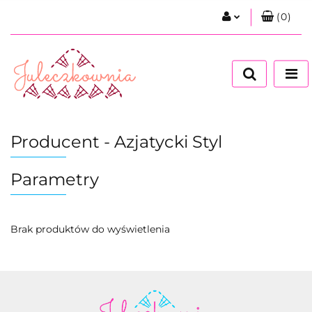
(
0
)
Zaloguj się
Zarejestruj się
Dodaj zgłoszenie
Zgody cookies
Producent - Azjatycki Styl
Parametry
Brak produktów do wyświetlenia